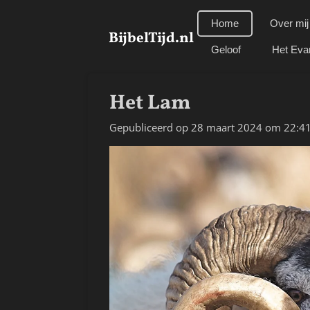
Ga
Home
Over mij
direct
BijbelTijd.nl
naar
Geloof
Het Eva
de
hoofdinhoud
Het Lam
Gepubliceerd op 28 maart 2024 om 22:4