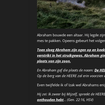
Abraham bouwde een altaar. Hij legde zijn
mes te pakken. Opeens gebeurt het volge
Toen sloeg Abraham zijn ogen op en keek
verstrikt in het struikgewas. Abraham gi
plaats van zijn zoon.
En Abraham gaf die plaats de naam:
De HEE
Op de berg van de HEERE zal erin voorzien
Even twijfelde ik of Izak wel Abrahams e
Hij zei: Ik zweer bij Mijzelf, spreekt de HE
onthouden hebt
… (Gen. 22:16, HSV)