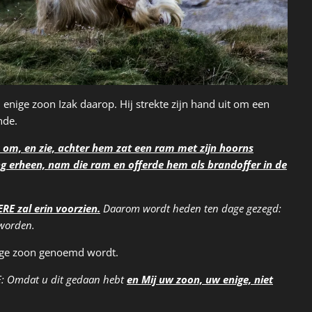
 enige zoon Izak daarop. Hij strekte zijn hand uit om een
nde.
 om, en zie, achter hem zat een ram met zijn hoorns
ng erheen, nam die ram en offerde hem als brandoffer in de
RE zal erin voorzien.
Daarom wordt heden ten dage gezegd:
 worden.
nige zoon genoemd wordt.
ERE: Omdat u dit gedaan hebt
en Mij uw zoon, uw enige, niet