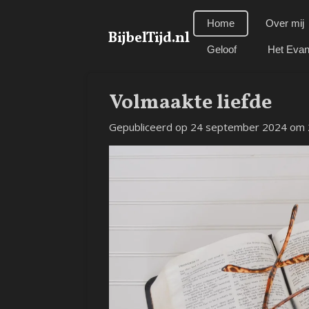
Ga
Home
Over mij
direct
BijbelTijd.nl
naar
Geloof
Het Evan
de
hoofdinhoud
Volmaakte liefde
Gepubliceerd op 24 september 2024 om 