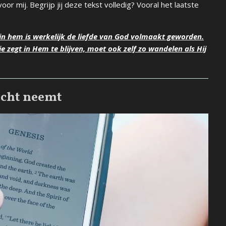
oor mij. Begrijp jij deze tekst volledig? Vooral het laatste
 in hem is werkelijk de liefde van God volmaakt geworden.
ie zegt in Hem te blijven, moet ook zelf zo wandelen als Hij
 acht neemt