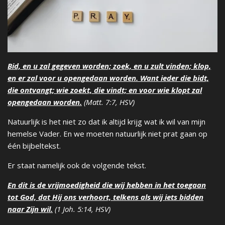
Bid, en u zal gegeven worden; zoek, en u zult vinden; klop,
en er zal voor u opengedaan worden. Want ieder die bidt,
die ontvangt; wie zoekt, die vindt; en voor wie klopt zal
opengedaan worden.
(Matt. 7:7, HSV)
Natuurlijk is het niet zo dat ik altijd krijg wat ik wil van mijn
hemelse Vader. En we moeten natuurlijk niet prat gaan op
één bijbeltekst.
Er staat namelijk ook de volgende tekst.
En dit is de vrijmoedigheid die wij hebben in het toegaan
tot God, dat Hij ons verhoort, telkens als wij iets bidden
naar Zijn wil.
(1 Joh. 5:14, HSV)