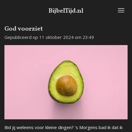
Ga
BijbelTijd.nl
direct
naar
de
God voorziet
hoofdinhoud
Gepubliceerd op 11 oktober 2024 om 23:49
Bid jij weleens voor kleine dingen? 's Morgens bad ik dat ik