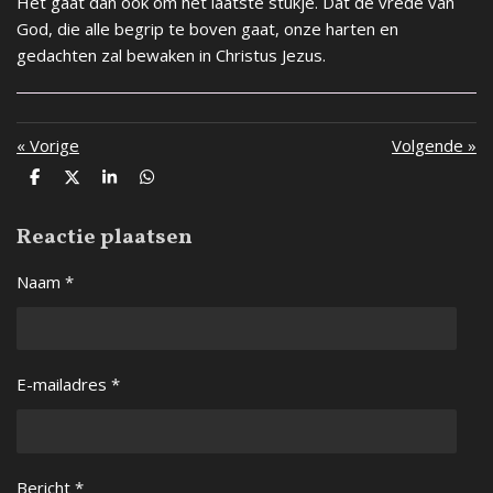
Het gaat dan ook om het laatste stukje. Dat de vrede van
God, die alle begrip te boven gaat, onze harten en
gedachten zal bewaken in Christus Jezus.
«
Vorige
Volgende
»
D
D
S
D
e
e
h
e
l
e
a
l
Reactie plaatsen
e
l
r
e
n
e
n
Naam *
E-mailadres *
Bericht *