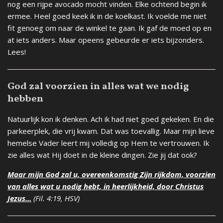
nog een rijpe avocado mocht vinden. Elke ochtend begin ik
ermee. Heel goed keek ik in de koelkast. Ik voelde me niet
fit genoeg om naar de winkel te gaan. Ik gaf de moed op en
at iets anders. Maar opeens gebeurde er iets bijzonders.
Lees!
God zal voorzien in alles wat we nodig
hebben
Natuurlijk kon ik denken. Ach ik had niet goed gekeken. En die
parkeerplek, die vrij kwam. Dat was toevallig. Maar mijn lieve
hemelse Vader leert mij volledig op Hem te vertrouwen. Ik
zie alles wat Hij doet in de kleine dingen. Zie jij dat ook?
Maar mijn God zal u, overeenkomstig Zijn rijkdom, voorzien
van alles wat u nodig hebt, in heerlijkheid, door Christus
Jezus.
..
(Fil. 4:19, HSV)