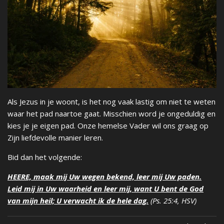
Als Jezus in je woont, is het nog vaak lastig om niet te weten
waar het pad naartoe gaat. Misschien word je ongeduldig en
kies je je eigen pad. Onze hemelse Vader wil ons graag op
Zijn liefdevolle manier leren.
Bid dan het volgende:
HEERE, maak mij Uw wegen bekend, leer mij Uw paden.
Leid mij in Uw waarheid en leer mij, want U bent de God
van mijn heil; U verwacht ik de hele dag.
(Ps. 25:4, HSV)