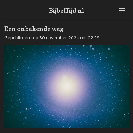
Ga
BijbelTijd.nl
direct
naar
de
Een onbekende weg
hoofdinhoud
Gepubliceerd op 30 november 2024 om 22:59