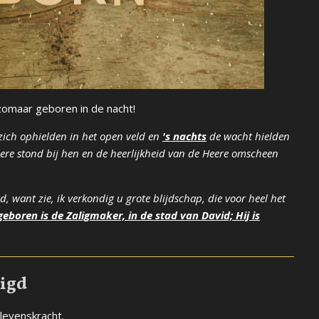
 zomaar geboren in de nacht!
 zich ophielden in het open veld en
's nachts
de wacht hielden
ere stond bij hen en de heerlijkheid van de Heere omscheen
d, want zie, ik verkondig u grote blijdschap, die voor heel het
eboren is de Zaligmaker, in de stad van David; Hij is
digd
levenskracht.