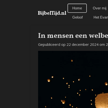
Ga
Home
Over mij
direct
BijbelTijd.nl
naar
Geloof
Het Evan
de
hoofdinhoud
In mensen een welb
Gepubliceerd op 22 december 2024 om 2