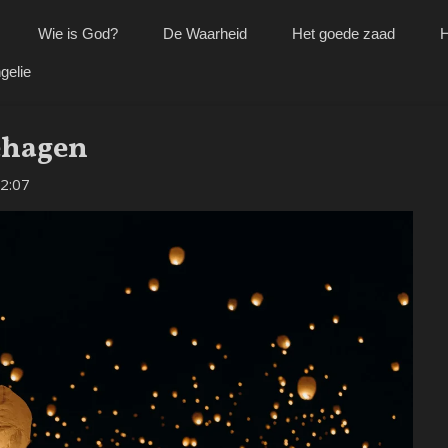
Wie is God?
De Waarheid
Het goede zaad
H
gelie
ehagen
2:07