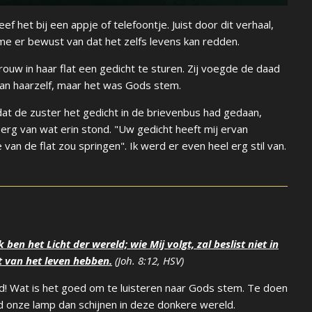
f het bij een appje of telefoontje. Juist door dit verhaal,
 me er bewust van dat het zelfs levens kan redden.
ouw in haar flat een gedicht te sturen. Zij voegde de daad
an haarzelf, maar het was Gods stem.
at de zuster het gedicht in de brievenbus had gedaan,
l erg van wat erin stond. "Uw gedicht heeft mij ervan
an de flat zou springen". Ik werd er even heel erg stil van.
ben het Licht der wereld; wie Mij volgt, zal beslist niet in
t van het leven hebben.
(Joh. 8:12, HSV)
ld! Wat is het goed om te luisteren naar Gods stem. Te doen
d onze lamp dan schijnen in deze donkere wereld.