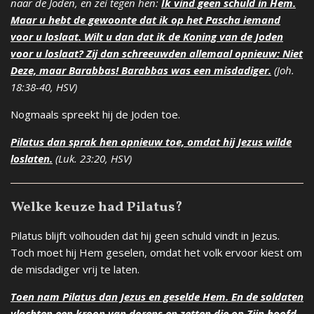
naar de Joden, en zei tegen hen:
Ik vind geen schuld in Hem.
Maar u hebt de gewoonte dat ik op het Pascha iemand
voor u loslaat. Wilt u dan dat ik de Koning van de Joden
voor u loslaat? Zij dan schreeuwden allemaal opnieuw: Niet
Deze, maar Barabbas! Barabbas was een misdadiger.
(Joh.
18:38-40, HSV)
Nogmaals spreekt hij de Joden toe.
Pilatus dan sprak hen opnieuw toe, omdat hij Jezus wilde
loslaten.
(Luk. 23:20, HSV)
Welke keuze had Pilatus?
Pilatus blijft volhouden dat hij geen schuld vindt in Jezus.
Toch moet hij Hem geselen, omdat het volk ervoor kiest om
de misdadiger vrij te laten.
Toen nam Pilatus dan Jezus en geselde Hem. En de soldaten
vlochten een kroon van dorens en zetten die op Zijn hoofd,