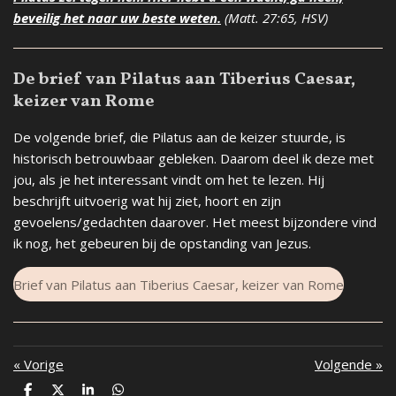
beveilig het naar uw beste weten.
(Matt. 27:65, HSV)
De brief van Pilatus aan Tiberius Caesar,
keizer van Rome
De volgende brief, die Pilatus aan de keizer stuurde, is
historisch betrouwbaar gebleken. Daarom deel ik deze met
jou, als je het interessant vindt om het te lezen. Hij
beschrijft uitvoerig wat hij ziet, hoort en zijn
gevoelens/gedachten daarover. Het meest bijzondere vind
ik nog, het gebeuren bij de opstanding van Jezus.
Brief van Pilatus aan Tiberius Caesar, keizer van Rome
«
Vorige
Volgende
»
D
D
S
D