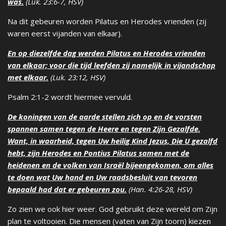
was.
(Luk. 23:6-7, HSV)
Na dit gebeuren worden Pilatus en Herodes vrienden (zij
waren eerst vijanden van elkaar).
En op diezelfde dag werden Pilatus en Herodes vrienden
van elkaar; voor die tijd leefden zij namelijk in vijandschap
met elkaar.
(Luk. 23:12, HSV)
Psalm 2:1-2 wordt hiermee vervuld.
De koningen van de aarde stellen zich op en de vorsten
spannen samen tegen de Heere en tegen Zijn Gezalfde.
Want, in waarheid, tegen Uw heilig Kind Jezus, Die U gezalfd
hebt, zijn Herodes en Pontius Pilatus samen met de
heidenen en de volken van Israël bijeengekomen, om alles
te doen wat Uw hand en Uw raadsbesluit van tevoren
bepaald had dat er gebeuren zou.
(Han. 4:26-28, HSV)
Zo zien we ook hier weer. God gebruikt deze wereld om Zijn
plan te voltooien. Die mensen (vaten van Zijn toorn) kiezen