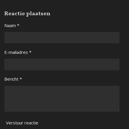
e
e
h
e
l
e
a
l
Reactie plaatsen
e
l
r
e
n
e
n
Naam *
E-mailadres *
Bericht *
Verstuur reactie