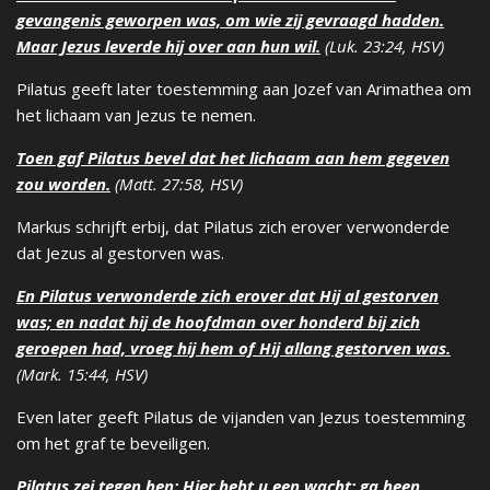
gevangenis geworpen was, om wie zij gevraagd hadden.
Maar Jezus leverde hij over aan hun wil.
(Luk. 23:24, HSV)
Pilatus geeft later toestemming aan Jozef van Arimathea om
het lichaam van Jezus te nemen.
Toen gaf Pilatus bevel dat het lichaam
aan hem
gegeven
zou worden.
(Matt. 27:58, HSV)
Markus schrijft erbij, dat Pilatus zich erover verwonderde
dat Jezus al gestorven was.
En Pilatus verwonderde zich erover dat Hij al gestorven
was; en nadat hij de hoofdman over honderd bij zich
geroepen had, vroeg hij hem of Hij allang gestorven was.
(Mark. 15:44, HSV)
Even later geeft Pilatus de vijanden van Jezus toestemming
om het graf te beveiligen.
Pilatus zei tegen hen:
Hier
hebt u een wacht; ga heen,