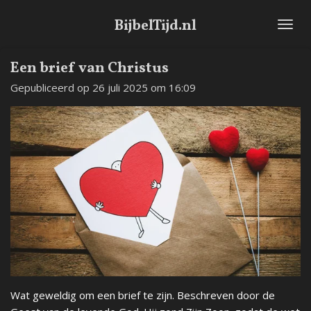
Ga
BijbelTijd.nl
direct
naar
de
Een brief van Christus
hoofdinhoud
Gepubliceerd op 26 juli 2025 om 16:09
Wat geweldig om een brief te zijn. Beschreven door de