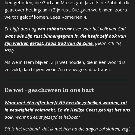
tien geboden, die God aan Mozes gaf. Ja zelfs de Sabbat, die
gaat over het ingaan in Zijn rust. Die gaan we binnen, zodra
we tot geloof komen. Lees Romeinen 4.
Er blijft dus nog
een sabbatsrust
over voor het volk van God,
want wie Zijn rust binnengegaan is, die heeft zelf ook van
zijn werken gerust, zoals God van de Zijne.
(Hebr. 4:9-10,
HSV)
Als we in Hem blijven, Zijn wet houden, die in één woord is
vervuld, dan blijven we in Zijn eeuwige sabbatsrust.
De wet - geschreven in ons hart
Want met één offer heeft Hij hen die geheiligd worden, tot
in eeuwigheid volmaakt. En de Heilige Geest getuigt het ons
ook.
Want na eerst gezegd te hebben:
Dit is het verbond, dat Ik met hen na die dagen zal sluiten, zegt