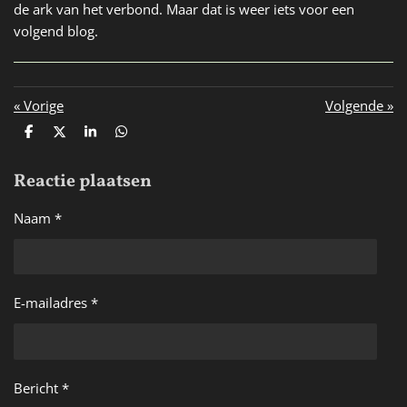
de ark van het verbond. Maar dat is weer iets voor een
volgend blog.
«
Vorige
Volgende
»
D
D
S
D
e
e
h
e
l
e
a
l
Reactie plaatsen
e
l
r
e
n
e
n
Naam *
E-mailadres *
Bericht *