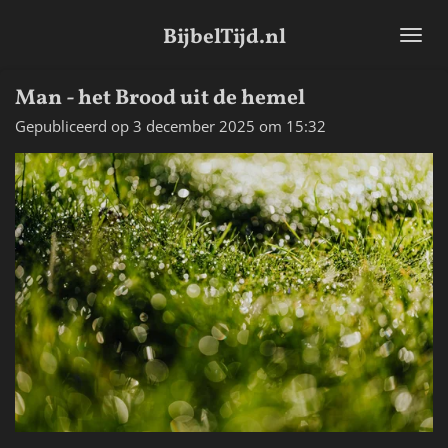
Ga
BijbelTijd.nl
direct
naar
de
Man - het Brood uit de hemel
hoofdinhoud
Gepubliceerd op 3 december 2025 om 15:32