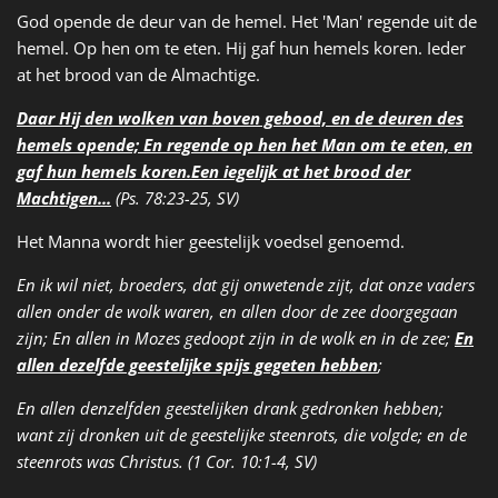
God opende de deur van de hemel. Het 'Man' regende uit de
hemel. Op hen om te eten. Hij gaf hun hemels koren. Ieder
at het brood van de Almachtige.
Daar Hij den wolken van boven gebood, en de deuren des
hemels opende; En regende op hen het Man om te eten, en
gaf hun hemels koren.Een iegelijk at het brood der
Machtigen...
(Ps. 78:23-25, SV)
Het Manna wordt hier geestelijk voedsel genoemd.
En ik wil niet, broeders, dat gij onwetende zijt, dat onze vaders
allen onder de wolk waren, en allen door de zee doorgegaan
zijn; En allen in Mozes gedoopt zijn in de wolk en in de zee;
En
allen dezelfde geestelijke spijs gegeten hebben
;
En allen denzelfden geestelijken drank gedronken hebben;
want zij dronken uit de geestelijke steenrots, die volgde; en de
steenrots was Christus. (1 Cor. 10:1-4, SV)