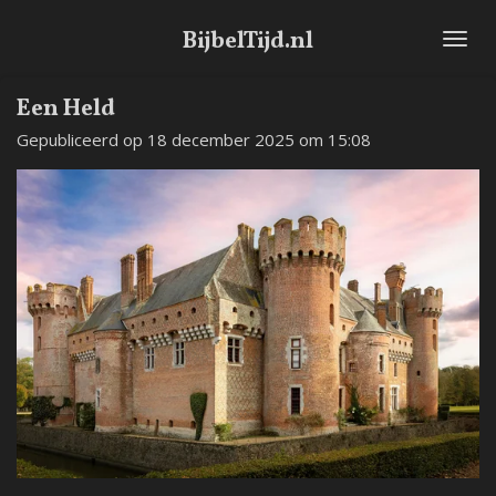
Ga
BijbelTijd.nl
direct
naar
de
Een Held
hoofdinhoud
Gepubliceerd op 18 december 2025 om 15:08