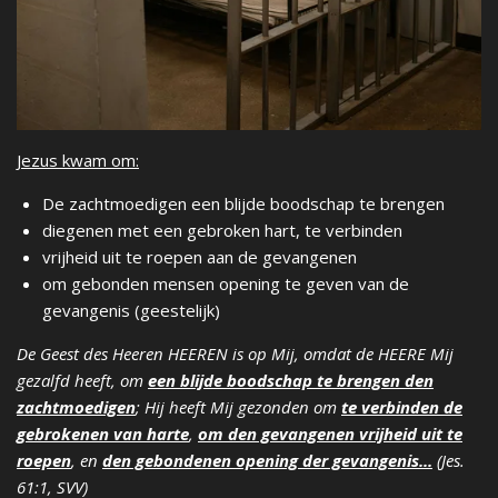
Jezus kwam om:
De zachtmoedigen een blijde boodschap te brengen
diegenen met een gebroken hart, te verbinden
vrijheid uit te roepen aan de gevangenen
om gebonden mensen opening te geven van de
gevangenis (geestelijk)
De Geest des Heeren HEEREN is op Mij, omdat de HEERE Mij
gezalfd heeft, om
een blijde boodschap te brengen den
zachtmoedigen
; Hij heeft Mij gezonden om
te verbinden de
gebrokenen van harte
,
om den gevangenen vrijheid uit te
roepen
, en
den gebondenen opening der gevangenis...
(Jes.
61:1, SVV)