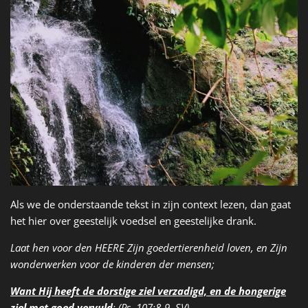
Als we de onderstaande tekst in zijn context lezen, dan gaat
het hier over geestelijk voedsel en geestelijke drank.
Laat hen voor den HEERE Zijn goedertierenheid loven, en Zijn
wonderwerken voor de kinderen der mensen;
Want Hij heeft de dorstige
ziel
verzadigd, en de hongerige
ziel
met goed vervuld
; (Ps. 107:8-9, SV)