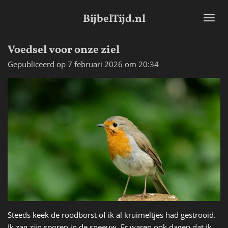
Ga
BijbelTijd.nl
direct
naar
de
Voedsel voor onze ziel
hoofdinhoud
Gepubliceerd op 7 februari 2026 om 20:34
Steeds keek de roodborst of ik al kruimeltjes had gestrooid.
Ik zag zijn sporen in de sneeuw. Er waren ook dagen dat ik