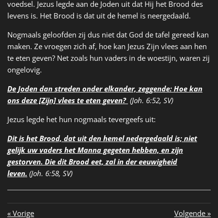
voedsel. Jezus legde aan de Joden uit dat Hij het Brood des
levens is. Het Brood is dat uit de hemel is neergedaald.
Nogmaals geloofden zij dus niet dat God de tafel gereed kan
maken. Ze vroegen zich af, hoe kan Jezus Zijn vlees aan hen
te eten geven? Net zoals hun vaders in de woestijn, waren zij
ongelovig.
De Joden dan streden onder elkander, zeggende: Hoe kan
ons deze [Zijn] vlees te eten geven?
(Joh. 6:52, SV)
Jezus legde het hun nogmaals tevergeefs uit:
Dit is het Brood, dat uit den hemel nedergedaald is; niet
gelijk uw vaders het Manna gegeten hebben, en zijn
gestorven. Die dit Brood eet, zal in der eeuwigheid
leven.
(Joh. 6:58, SV)
«
Vorige
Volgende
»