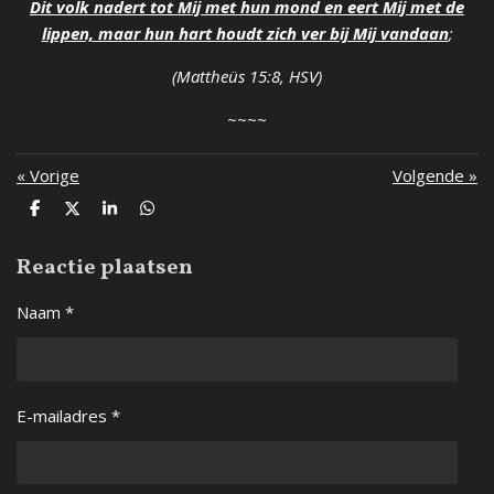
Dit volk nadert tot Mij met hun mond en eert Mij met de
lippen, maar hun hart houdt zich ver bij Mij vandaan
;
(Mattheüs 15:8, HSV)
~~~~
«
Vorige
Volgende
»
D
D
S
D
e
e
h
e
l
e
a
l
Reactie plaatsen
e
l
r
e
n
e
n
Naam *
E-mailadres *