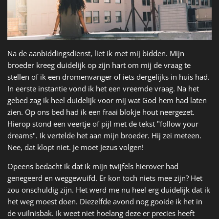
Na de aanbiddingsdienst, liet ik met mij bidden. Mijn
broeder kreeg duidelijk op zijn hart om mij de vraag te
stellen of ik een dromenvanger of iets dergelijks in huis had.
In eerste instantie vond ik het een vreemde vraag. Na het
gebed zag ik heel duidelijk voor mij wat God hem had laten
zien. Op ons bed had ik een fraai blokje hout neergezet.
Hierop stond een veertje of pijl met de tekst "follow your
dreams". Ik vertelde het aan mijn broeder. Hij zei meteen.
Nee, dat klopt niet. Je moet Jezus volgen!
Opeens bedacht ik dat ik mijn twijfels hierover had
genegeerd en weggewuifd. Er kon toch niets mee zijn? Het
zou onschuldig zijn. Het werd me nu heel erg duidelijk dat ik
het weg moest doen. Diezelfde avond nog gooide ik het in
de vuilnisbak. Ik weet niet hoelang deze er precies heeft