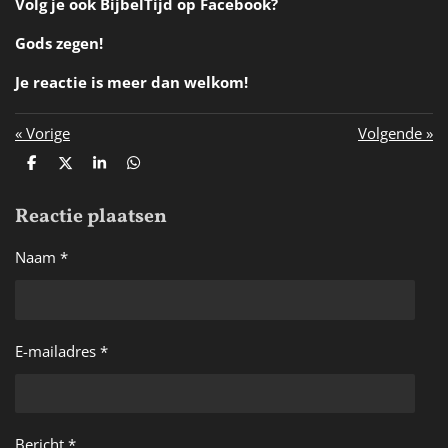
Volg je ook BijbelTijd op Facebook?
Gods zegen!
Je reactie is meer dan welkom!
«
Vorige
Volgende
»
D
D
S
D
e
e
h
e
l
e
a
l
Reactie plaatsen
e
l
r
e
n
e
n
Naam *
E-mailadres *
Bericht *