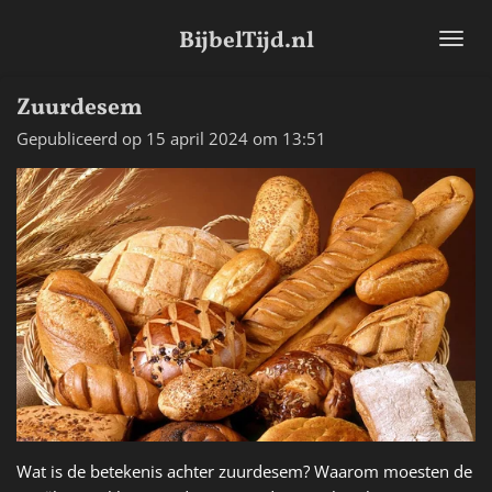
Ga
BijbelTijd.nl
direct
naar
de
Zuurdesem
hoofdinhoud
Gepubliceerd op 15 april 2024 om 13:51
Wat is de betekenis achter zuurdesem? Waarom moesten de